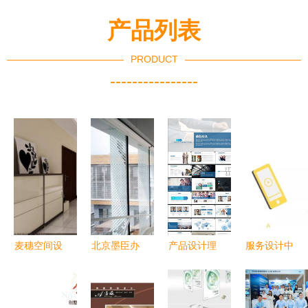
产品列表
PRODUCT
----------------
麦穗空间设
北京墨臣办
产品设计理
服务设计中
计 设计与
公楼 | 刀锋
念 从灵感
的二维与三
施工的协
边缘唱旧
到实践的图
维 多维度
奏，打造理
曲，灰度之
文规范
构建卓越服