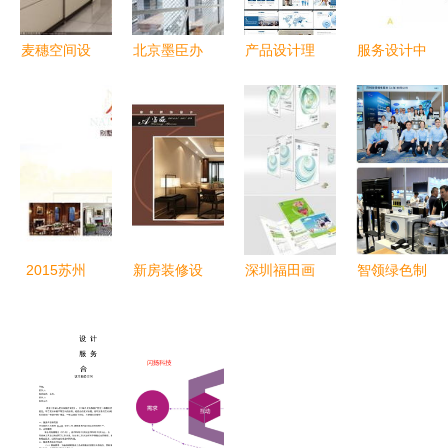
麦穗空间设
北京墨臣办
产品设计理
服务设计中
计 设计与
公楼 | 刀锋
念 从灵感
的二维与三
施工的协
边缘唱旧
到实践的图
维 多维度
奏，打造理
曲，灰度之
文规范
构建卓越服
想人居新体
间序新章
务
验
——一部空
间异力成长
志
2015苏州
新房装修设
深圳福田画
智领绿色制
别墅设计服
计赋能 一
册设计公司
造，共赴零
务月 以定
品威客网的
专业构建视
碳未来 开
制化服务打
设计巧思与
觉与作品集
利携创新设
造私家生活
高品质家居
服务
计服务亮相
美学
诞生记
第九届绿色