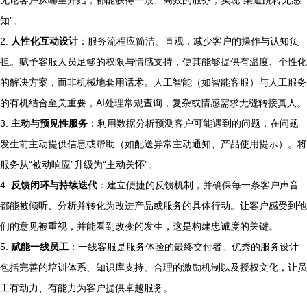
无论客户从哪里开始，都能获得一致、高效的服务，实现“渠道跳转无感
知”。
2.
人性化互动设计
：服务流程应简洁、直观，减少客户的操作与认知负
担。赋予客服人员足够的权限与情感支持，使其能够提供有温度、个性化
的解决方案，而非机械地套用话术。人工智能（如智能客服）与人工服务
的有机结合至关重要，AI处理常规查询，复杂或情感需求无缝转接真人。
3.
主动与预见性服务
：利用数据分析预测客户可能遇到的问题，在问题
发生前主动提供信息或帮助（如配送异常主动通知、产品使用提示）。将
服务从“被动响应”升级为“主动关怀”。
4.
反馈闭环与持续迭代
：建立便捷的反馈机制，并确保每一条客户声音
都能被倾听、分析并转化为改进产品或服务的具体行动。让客户感受到他
们的意见被重视，并能看到改变的发生，这是构建忠诚度的关键。
5.
赋能一线员工
：一线客服是服务体验的最终交付者。优秀的服务设计
包括完善的培训体系、知识库支持、合理的激励机制以及授权文化，让员
工有动力、有能力为客户提供卓越服务。