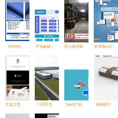
WY509-
产品秘籍 |
匠心设计赋
宣传我们公
04X35 设
让服务产品
能仓储未来
司的产品海
计服务 赋
销售管
中山火炬货
报设计
能边界定义
理“高枕无
架厂设计服
与系统合规
忧”的设计
务深度解析
建设
服务
文化之笔，
7.3万平方
SaaS产品
音响设计
商海之光
米占地14亿
设计原则与
打造沉浸式